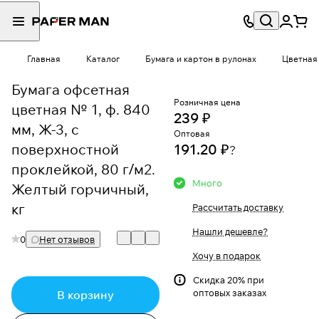
Главная
Каталог
Бумага и картон в рулонах
Цветная 
Бумага офсетная
Розничная цена
цветная № 1, ф. 840
239 ₽
мм, Ж-3, с
Оптовая
поверхностной
191.20 ₽
?
проклейкой, 80 г/м2.
Много
Желтый горчичный,
кг
Рассчитать доставку
Нашли дешевле?
0
Нет отзывов
Хочу в подарок
Скидка 20% при
оптовых заказах
В корзину