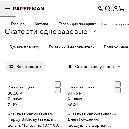
Главная
Каталог
Товары для праздника
Скатерти однор
Скатерти одноразовые
4
Бумага для шоу
Бумажный наполнитель
Подарочные 
Все фильтры
Сначала популярные
Розничная цена
Розничная цена
88.50 ₽
84.75 ₽
Оптовая
Оптовая
?
?
71 ₽
68 ₽
Скатерть одноразовая,
Скатерть одноразовая, С
Happy Birthday (звезды),
Днем Рождения!
Белый, Металлик, 137*183
(воздушные шарики),