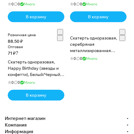
см, 1 шт.
120*180 см, 1 шт.
0
0
Много
0
0
Много
В корзину
В корзину
Розничная цена
Скатерть одноразовая,
88.50 ₽
серебряная
Оптовая
металлизированная
?
71 ₽
зеркальная в рулоне,
0
0
Много
Скатерть одноразовая,
80*500 см, 30 микрон, 1 шт.
Happy Birthday (звезды и
конфетти), Белый/Черный,
Металлик, 137*183 см, 1 шт.
0
0
Много
В корзину
Интернет-магазин
Компания
Информация