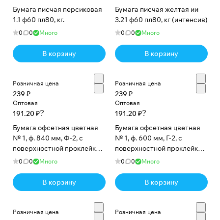
Бумага писчая персиковая
Бумага писчая желтая ии
1.1 ф60 пл80, кг.
3.21 ф60 пл80, кг (интенсив)
0
0
Много
0
0
Много
В корзину
В корзину
Розничная цена
Розничная цена
239 ₽
239 ₽
Оптовая
Оптовая
?
?
191.20 ₽
191.20 ₽
Бумага офсетная цветная
Бумага офсетная цветная
№ 1, ф. 840 мм, Ф-2, с
№ 1, ф. 600 мм, Г-2, с
поверхностной проклейкой,
поверхностной проклейкой,
80 г/м2. Фиолетовый
80 г/м2. Голубой медиум, кг
0
0
Много
0
0
Много
медиум, кг
В корзину
В корзину
Розничная цена
Розничная цена