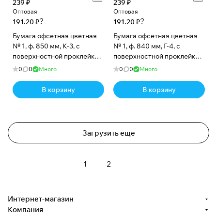
239 ₽
239 ₽
Оптовая
Оптовая
?
?
191.20 ₽
191.20 ₽
Бумага офсетная цветная
Бумага офсетная цветная
№ 1, ф. 850 мм, К-3, с
№ 1, ф. 840 мм, Г-4, с
поверхностной проклейкой,
поверхностной проклейкой,
80 г/м2. Красный интенсив,
80 г/м2. Синий интенсив, кг
0
0
Много
0
0
Много
кг
В корзину
В корзину
Загрузить еще
1
2
Интернет-магазин
Компания