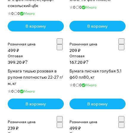
сокольский цбк
н
н
0
0
Много
а
0
0
Много
я
В корзину
В корзину
,
м
е
Розничная цена
Розничная цена
л
499 ₽
209 ₽
о
Оптовая
Оптовая
?
?
399.20 ₽
167.20 ₽
в
а
Бумага тишью розовая в
Бумага писчая голубая 5.1
рулоне плотностью 22-27 г/
н
ф60 пл80, кг
м, кг
н
0
0
Много
а
0
0
Много
я
В корзину
В корзину
,
к
н
Розничная цена
Розничная цена
и
239 ₽
499 ₽