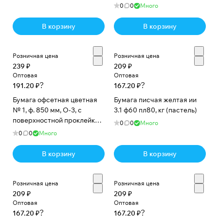
80 г/м2. Желтый горчичный,
0
0
Много
кг
В корзину
В корзину
Розничная цена
Розничная цена
239 ₽
209 ₽
Оптовая
Оптовая
?
?
191.20 ₽
167.20 ₽
Бумага офсетная цветная
Бумага писчая желтая ии
№ 1, ф. 850 мм, О-3, с
3.1 ф60 пл80, кг (пастель)
поверхностной проклейкой,
0
0
Много
80 г/м2. Оранжевый
0
0
Много
интенсив, кг
В корзину
В корзину
Розничная цена
Розничная цена
209 ₽
209 ₽
Оптовая
Оптовая
?
?
167.20 ₽
167.20 ₽