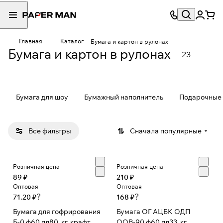
Упак
Цве
овоч
тная
Главная
Каталог
Б
У
Бумага и картон в рулонах
2
21
ная
бум
Бумага и картон в рулонах
е
п
23
товара
товар
бума
ага
л
а
га
офс
а
к
етна
я
о
я,
Бумага для шоу
Бумажный наполнитель
Подарочные 
б
в
пис
у
о
чая,
м
ч
Все фильтры
Сначала популярные
тиш
а
н
ью
г
ы
а
й
Розничная цена
Розничная цена
о
к
89 ₽
210 ₽
ф
а
Оптовая
Оптовая
?
?
71.20 ₽
с
р
168 ₽
е
т
Бумага для гофрирования
Бумага ОГ АЦБК ОДП
т
о
Б-0 ф60 пл80, кг, крафт
ООВ-90 ф60 пл33, кг