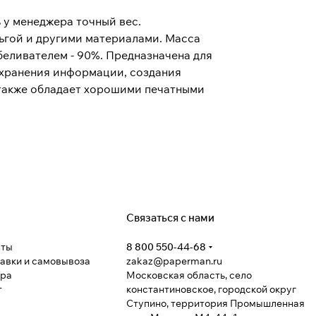
ь у менеджера точный вес.
ьгой и другими материалами. Масса
тбеливателем - 90%. Предназначена для
 хранения информации, создания
 также обладает хорошими печатными
Связаться с нами
аты
8 800 550-44-68
тавки и самовывоза
zakaz@paperman.ru
ара
Московская область, село
т
константиновское, городской округ
Ступино, территория Промышленная