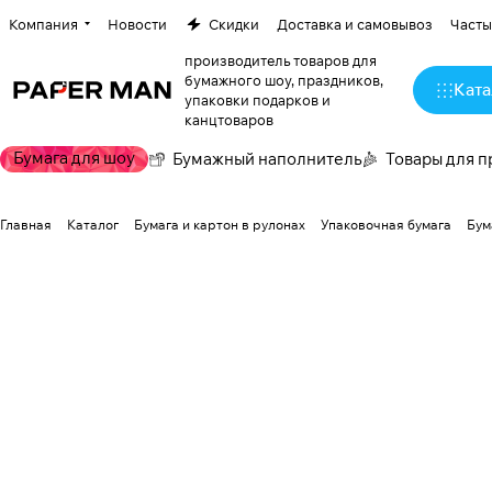
Компания
Новости
Скидки
Доставка и самовывоз
Часты
производитель товаров для
бумажного шоу, праздников,
Ката
упаковки подарков и
канцтоваров
Бумага для шоу
Бумажный наполнитель
Товары для п
Главная
Каталог
Бумага и картон в рулонах
Упаковочная бумага
Бум