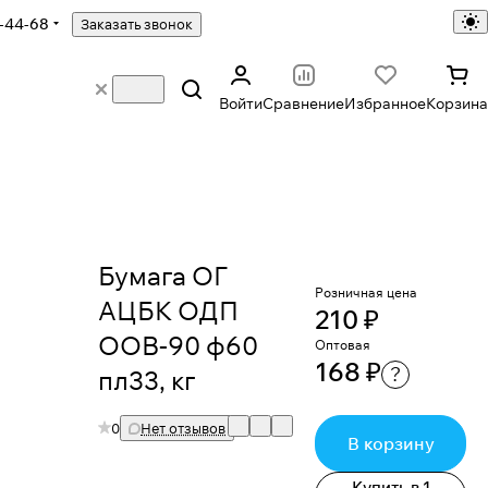
-44-68
Заказать звонок
Войти
Сравнение
Избранное
Корзина
Бумага ОГ
Розничная цена
АЦБК ОДП
210 ₽
ООВ-90 ф60
Оптовая
168 ₽
?
пл33, кг
0
Нет отзывов
В корзину
Купить в 1