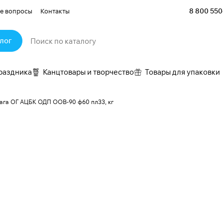
8 800 550
е вопросы
Контакты
лог
раздника
Канцтовары и творчество
Товары для упаковки
ага ОГ АЦБК ОДП ООВ-90 ф60 пл33, кг