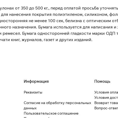
улонах от 350 до 500 кг., перед оплатой просьба уточнят
 для нанесения покрытия полиэтиленом, силиконом, фол
односторонняя не менее 100 сек, белизна с оптическим о
ного назначения. Бумага используется для написания и
в и ремесел. Бумага односторонней гладкости марки ОДП
ати книг, журналов, газет и других изданий.
Информация
Помощь
Реквизиты
Условия опл
Условия дос
Согласие на обработку персональных
Возврат тов
данных
Вопрос-отве
Пользовательское соглашение