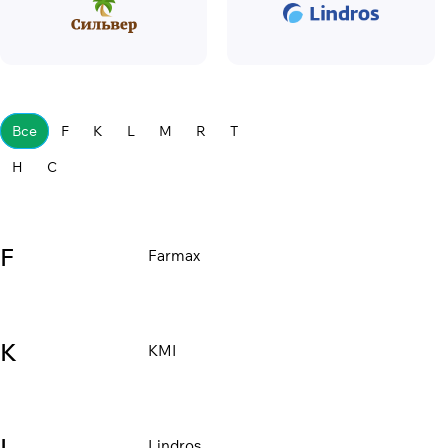
Все
F
K
L
M
R
T
Н
С
F
Farmax
K
KMI
L
Lindros