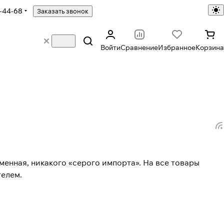
-44-68
Заказать звонок
Войти
Сравнение
Избранное
Корзина
енная, никакого «серого импорта». На все товары
телем.