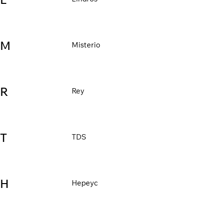
M
Misterio
R
Rey
T
TDS
Н
Нереус