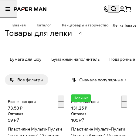
Сопу
тству
Главная
Каталог
Канцтовары и творчество
Лепка
Товары
2
ющи
Товары для лепки
4
товара
е для
лепк
и
Бумага для шоу
Бумажный наполнитель
Подарочные 
Все фильтры
Сначала популярные
Новинка
Розничная цена
Розничная цена
73.50 ₽
131.25 ₽
Оптовая
Оптовая
?
?
59 ₽
105 ₽
Пластилин Мульти-Пульти
Пластилин Мульти-Пульти
"Енот в сказке", 12 цветов,
"Енот на Аляске", 16 цветов,