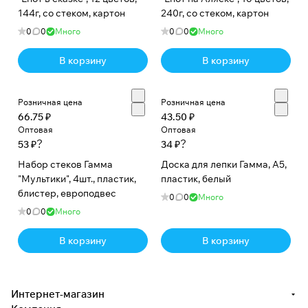
144г, со стеком, картон
240г, со стеком, картон
0
0
Много
0
0
Много
В корзину
В корзину
Розничная цена
Розничная цена
66.75 ₽
43.50 ₽
Оптовая
Оптовая
?
?
53 ₽
34 ₽
Набор стеков Гамма
Доска для лепки Гамма, А5,
"Мультики", 4шт., пластик,
пластик, белый
блистер, европодвес
0
0
Много
0
0
Много
В корзину
В корзину
Интернет-магазин