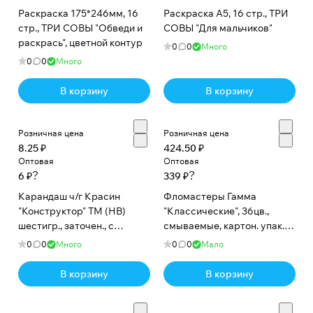
Раскраска 175*246мм, 16
Раскраска А5, 16 стр., ТРИ
стр., ТРИ СОВЫ "Обведи и
СОВЫ "Для мальчиков"
раскрась", цветной контур
0
0
Много
0
0
Много
В корзину
В корзину
Розничная цена
Розничная цена
8.25 ₽
424.50 ₽
Оптовая
Оптовая
?
?
6 ₽
339 ₽
Карандаш ч/г Красин
Фломастеры Гамма
"Конструктор" ТМ (HB)
"Классические", 36цв.,
шестигр., заточен., с
смываемые, картон. упак.,
ластиком
европодвес
0
0
Много
0
0
Мало
В корзину
В корзину