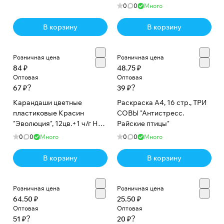
европодвес
0
0
Много
В корзину
В корзину
Розничная цена
Розничная цена
84 ₽
48.75 ₽
Оптовая
Оптовая
?
?
67 ₽
39 ₽
Карандаши цветные
Раскраска А4, 16 стр., ТРИ
пластиковые Красин
СОВЫ "Антистресс.
"Эволюция", 12цв.+1 ч/г HB,
Райские птицы"
заточен., картон,
0
0
Много
0
0
Много
европодвес
В корзину
В корзину
Розничная цена
Розничная цена
64.50 ₽
25.50 ₽
Оптовая
Оптовая
?
?
51 ₽
20 ₽