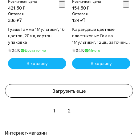
Розничная цена
Розничная цена
421.50 ₽
154.50 ₽
Оптовая
Оптовая
?
?
336 ₽
124 ₽
Гуашь Гамма "Мультики", 16
Карандаши цветные
цветов, 20мл, картон.
пластиковые Гамма
упаковка
"Мультики", 12цв., заточен.,
ПВХ, европодвес
0
0
Достаточно
0
0
Много
В корзину
В корзину
Загрузить еще
1
2
Интернет-магазин