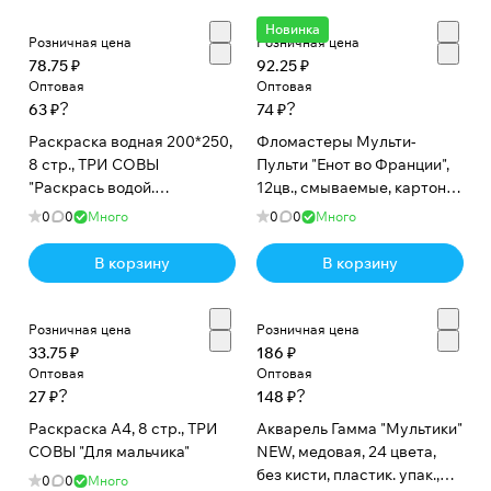
Новинка
Розничная цена
Розничная цена
78.75 ₽
92.25 ₽
Оптовая
Оптовая
?
?
63 ₽
74 ₽
Раскраска водная 200*250,
Фломастеры Мульти-
8 стр., ТРИ СОВЫ
Пульти "Енот во Франции",
"Раскрась водой.
12цв., смываемые, картон,
Домашние животные"
европодвес
0
0
Много
0
0
Много
В корзину
В корзину
Розничная цена
Розничная цена
33.75 ₽
186 ₽
Оптовая
Оптовая
?
?
27 ₽
148 ₽
Раскраска А4, 8 стр., ТРИ
Акварель Гамма "Мультики"
СОВЫ "Для мальчика"
NEW, медовая, 24 цвета,
без кисти, пластик. упак.,
0
0
Много