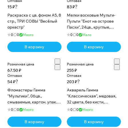
Оптовая
Оптовая
?
?
15 ₽
83 ₽
Раскраска с цв. фоном А5, 8
Мелки восковые Мульти-
стр., ТРИ СОВЫ "Весёлый
Пульти "Енот на острове
оркестр"
Пасхи", 24цв., круглые,
картон, европодвес
0
0
Много
0
0
Мало
В корзину
В корзину
Розничная цена
Розничная цена
67.50 ₽
255 ₽
Оптовая
Оптовая
?
?
54 ₽
203 ₽
Фломастеры Гамма
Акварель Гамма
"Мультики", 06цв.,
"Классическая", медовая,
смываемые, картон. упак.,
32 цвета, без кисти,
европодвес
пластик. упак., европодвес
0
0
Много
0
0
Много
В корзину
В корзину