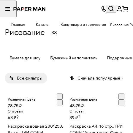
Каран
Кист
Краск
Мелк
Раскр
Флом
даши
и
и
и
аски
астер
Главная
Каталог
Канцтовары и творчество
Рисование
Р
8
2
10
2
10
6
(аквар
ы и
Рисование
38
товаров
товара
товаров
товара
товаров
товаров
ель/
марке
гуашь)
ры
Бумага для шоу
Бумажный наполнитель
Подарочные 
Все фильтры
Сначала популярные
Розничная цена
Розничная цена
78.75 ₽
48.75 ₽
Оптовая
Оптовая
?
?
63 ₽
39 ₽
Раскраска водная 200*250,
Раскраска А4, 16 стр., ТРИ
8 стр., ТРИ СОВЫ
СОВЫ "Антистресс. Феи и