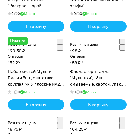
"Раскрась водой.
эльфы"
Динозавры"
0
0
Много
0
0
Много
В корзину
В корзину
Новинка
Розничная цена
Розничная цена
190.50 ₽
198 ₽
Оптовая
Оптовая
?
?
152 ₽
158 ₽
Набор кистей Мульти-
Фломастеры Гамма
Пульти 5шт., синтетика,
"Мультики", 18цв.,
круглая № 3, плоские № 2,
смываемые, картон. упак.,
6, 14, овальная № 1,
европодвес
0
0
Много
0
0
Много
блистер
В корзину
В корзину
Розничная цена
Розничная цена
18.75 ₽
104.25 ₽