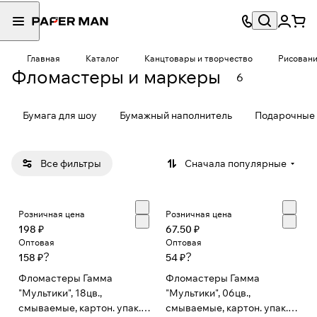
Главная
Каталог
Канцтовары и творчество
Рисован
Фломастеры и маркеры
6
Бумага для шоу
Бумажный наполнитель
Подарочные 
Все фильтры
Сначала популярные
Розничная цена
Розничная цена
198 ₽
67.50 ₽
Оптовая
Оптовая
?
?
158 ₽
54 ₽
Фломастеры Гамма
Фломастеры Гамма
"Мультики", 18цв.,
"Мультики", 06цв.,
смываемые, картон. упак.,
смываемые, картон. упак.,