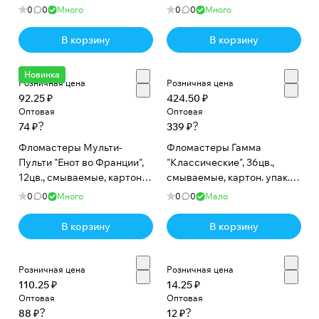
европодвес
европодвес
0
0
Много
0
0
Много
В корзину
В корзину
Новинка
Розничная цена
Розничная цена
92.25 ₽
424.50 ₽
Оптовая
Оптовая
?
?
74 ₽
339 ₽
Фломастеры Мульти-
Фломастеры Гамма
Пульти "Енот во Франции",
"Классические", 36цв.,
12цв., смываемые, картон,
смываемые, картон. упак.,
европодвес
европодвес
0
0
Много
0
0
Мало
В корзину
В корзину
Розничная цена
Розничная цена
110.25 ₽
14.25 ₽
Оптовая
Оптовая
?
?
88 ₽
12 ₽