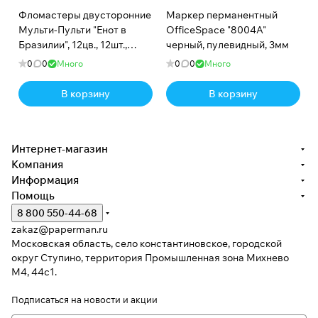
Фломастеры двусторонние
Маркер перманентный
Мульти-Пульти "Енот в
OfficeSpace "8004А"
Бразилии", 12цв., 12шт.,
черный, пулевидный, 3мм
смываемые, картон,
0
0
Много
0
0
Много
европодвес
В корзину
В корзину
Интернет-магазин
Компания
Информация
Помощь
8 800 550-44-68
zakaz@paperman.ru
Московская область, село константиновское, городской
округ Ступино, территория Промышленная зона Михнево
М4, 44с1.
Подписаться
на новости и акции