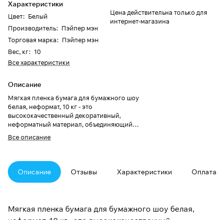
Характеристики
Цена действительна только для
Цвет
:
Белый
интернет-магазина
Производитель
:
Пэйпер мэн
Торговая марка
:
Пэйпер мэн
Вес, кг
:
10
Все характеристики
Описание
Мягкая пленка бумага для бумажного шоу
белая, неформат, 10 кг - это
высококачественный декоративный,
неформатный материал, объединяющий
воздушность и насыщенность цвета,
Все описание
создаёт эффектное оформление и
превращает любое событие в яркое и
незабываемое шоу. Такой декор идеально
подходит как для домашних праздников в
Описание
Отзывы
Характеристики
Оплата
кругу семьи, так и для праздничных залов и
торжественных мероприятий, делает
каждый момент визуально ярким и
запоминающимся. Где использовать:-
Мягкая пленка бумага для бумажного шоу белая,
Свадьбы, дни рождения, гендер-пати,