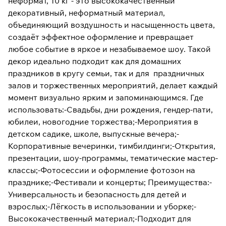
неформат, 10 кг - это высококачественный
юбилеи, новогодние торжества;-
Мероприятия в детском садике, школе,
декоративный, неформатный материал,
выпускные вечера;-Корпоративные
объединяющий воздушность и насыщенность цвета,
вечеринки, тимбилдинги;-Открытия,
создаёт эффектное оформление и превращает
презентации, шоу-программы,
тематические мастер-классы;-Фотосессии и
любое событие в яркое и незабываемое шоу. Такой
оформление фотозон на празднике;-
декор идеально подходит как для домашних
Фестивали и концерты; Преимущества:-
праздников в кругу семьи, так и для праздничных
Универсальность и безопасность для детей
и взрослых;-Лёгкость в использовании и
залов и торжественных мероприятий, делает каждый
уборке;-Высококачественный материал;-
момент визуально ярким и запоминающимся. Где
Подходит для любой тематики праздника и
использовать:-Свадьбы, дни рождения, гендер-пати,
легко сочетается с другими декорациями;-
Можно использовать как для помещений,
юбилеи, новогодние торжества;-Мероприятия в
так и для уличных площадок.Этот декор
детском садике, школе, выпускные вечера;-
помогает превратить любое событие в
Корпоративные вечеринки, тимбилдинги;-Открытия,
эффектное шоу, делает атмосферу
торжества особенно праздничной и
презентации, шоу-программы, тематические мастер-
добавляет впечатления и эмоции, которые
классы;-Фотосессии и оформление фотозон на
надолго останутся в памяти гостей.
празднике;-Фестивали и концерты; Преимущества:-
Универсальность и безопасность для детей и
взрослых;-Лёгкость в использовании и уборке;-
Высококачественный материал;-Подходит для