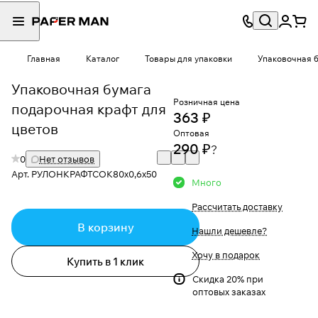
Главная
Каталог
Товары для упаковки
Упаковочная б
Упаковочная бумага
Розничная цена
подарочная крафт для
363 ₽
цветов
Оптовая
290 ₽
?
0
Нет отзывов
Арт.
РУЛОНКРАФТСОК80х0,6х50
Много
Рассчитать доставку
В корзину
Нашли дешевле?
Хочу в подарок
Купить в 1 клик
Скидка 20% при
оптовых заказах